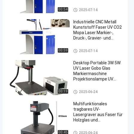
Lasermarkierungsmaschine
00:54
2025-07-14
Industrielle CNC Metall
Kunststoff Faser UV CO2
Mopa Laser Markier-,
Druck-, Gravier- und
Schneidemaschine
Lasermarkierungsmaschine
00:59
2025-07-14
Desktop Portable 3W 5W
UV Laser Gobo Glas
Markiermaschine
Projektionslampe UV
Laser Drucker
Lasermarkierungsmaschine
00:19
2025-06-24
Multifunktionales
tragbares UV-
Lasergraver aus Faser für
Holzglas und
Kristallplastik
Lasermarkierungsmaschine
00:45
2025-06-24