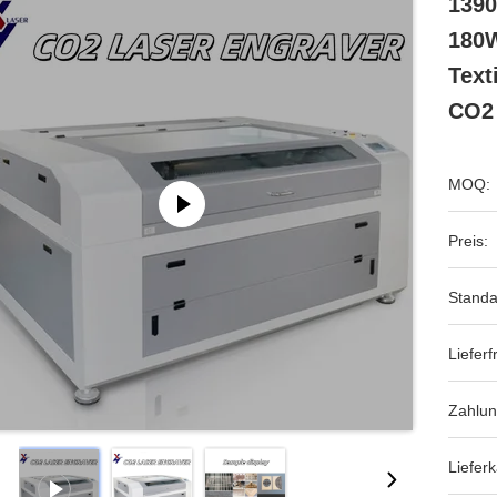
1390
180W
Text
CO2 
MOQ:
Preis:
Standa
Lieferfr
Zahlu
Lieferk