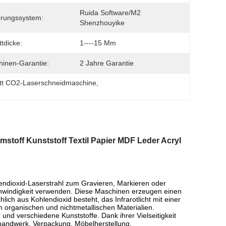
Ruida Software/M2 
rungssystem:
Shenzhouyike
ttdicke:
1----15 Mm
inen-Garantie:
2 Jahre Garantie
tt CO2-Laserschneidmaschine
, 
off Kunststoff Textil Papier MDF Leder Acryl
endioxid-Laserstrahl zum Gravieren, Markieren oder
chwindigkeit verwenden. Diese Maschinen erzeugen einen
ich aus Kohlendioxid besteht, das Infrarotlicht mit einer
 organischen und nichtmetallischen Materialien.
und verschiedene Kunststoffe. Dank ihrer Vielseitigkeit
handwerk, Verpackung, Möbelherstellung,