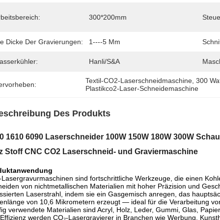
beitsbereich:
300*200mm
Steue
ie Dicke Der Gravierungen:
1----5 Mm
Schni
asserkühler:
Hanli/S&A
Masch
Textil-CO2-Laserschneidmaschine
, 
300 Wa
ervorheben:
Plastikco2-Laser-Schneidemaschine
eschreibung Des Produkts
0 1610 6090 Laserschneider 100W 150W 180W 300W Schaumst
z Stoff CNC CO2 Laserschneid- und Graviermaschine
duktanwendung
Lasergravurmaschinen sind fortschrittliche Werkzeuge, die einen Kohl
eiden von nichtmetallischen Materialien mit hoher Präzision und Ges
ssierten Laserstrahl, indem sie ein Gasgemisch anregen, das hauptsächl
enlänge von 10,6 Mikrometern erzeugt — ideal für die Verarbeitung von
ig verwendete Materialien sind Acryl, Holz, Leder, Gummi, Glas, Papier 
Effizienz werden CO₂-Lasergravierer in Branchen wie Werbung, Kunst