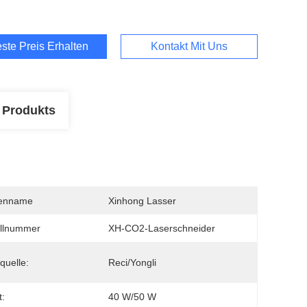
ste Preis Erhalten
Kontakt Mit Uns
 Produkts
enname
Xinhong Lasser
llnummer
XH-CO2-Laserschneider
quelle:
Reci/Yongli
:
40 W/50 W