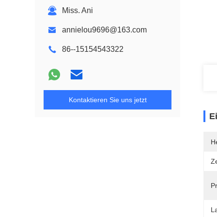
Miss. Ani
annielou9696@163.com
86--15154543322
Kontaktieren Sie uns jetzt
E
He
Ze
P
L