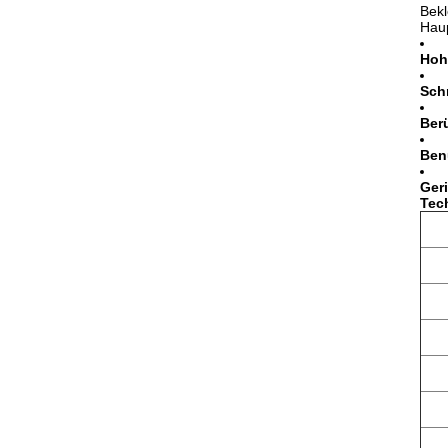
Bekl
Haup
Hoh
Sch
Ber
Ben
Ger
Tec