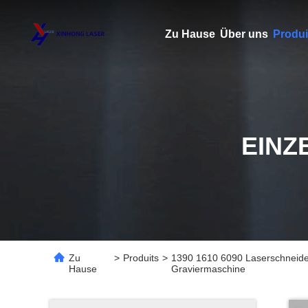
Zu Hause
Über uns
Produi
EINZ
Zu
>
Produits
>
1390 1610 6090 Laserschneide
Hause
Graviermaschine