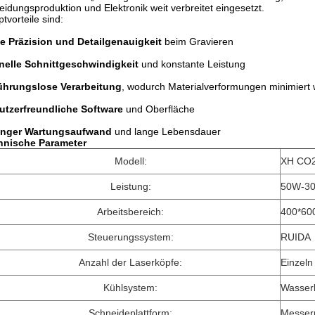
eidungsproduktion und Elektronik weit verbreitet eingesetzt.
tvorteile sind:
e Präzision und Detailgenauigkeit
beim Gravieren
nelle Schnittgeschwindigkeit
und konstante Leistung
ührungslose Verarbeitung
, wodurch Materialverformungen minimiert
utzerfreundliche Software
und Oberfläche
inger Wartungsaufwand
und lange Lebensdauer
hnische Parameter
Modell:
XH CO2
Leistung:
50W-30
Arbeitsbereich:
400*60
Steuerungssystem:
RUIDA
Anzahl der Laserköpfe:
Einzeln
Kühlsystem:
Wasser
Schneideplattform:
Messerp