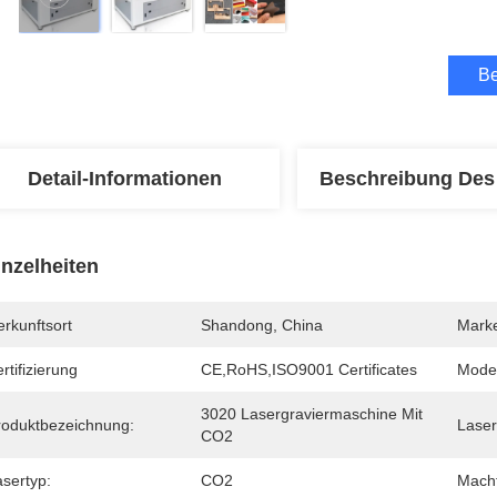
Be
Detail-Informationen
Beschreibung Des
inzelheiten
rkunftsort
Shandong, China
Mark
rtifizierung
CE,RoHS,ISO9001 Certificates
Mode
3020 Lasergraviermaschine Mit 
roduktbezeichnung:
Laser
CO2
asertyp:
CO2
Macht