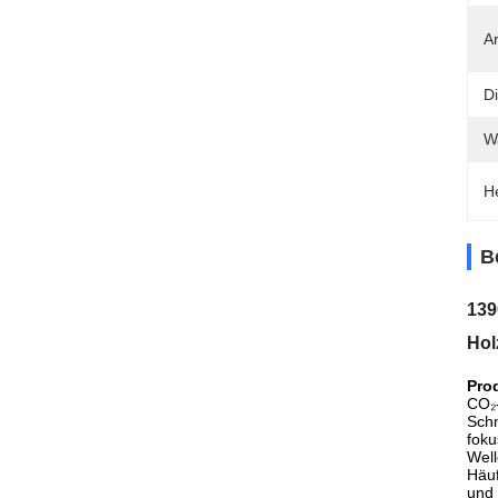
Ar
D
W
H
B
139
Hol
Pro
CO₂-
Schn
foku
Well
Häuf
und 