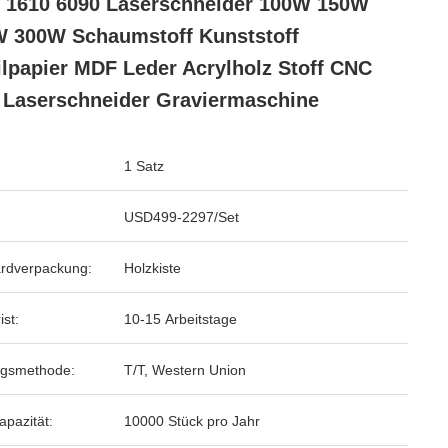
 1610 6090 Laserschneider 100W 150W
 300W Schaumstoff Kunststoff
ilpapier MDF Leder Acrylholz Stoff CNC
Laserschneider Graviermaschine
1 Satz
USD499-2297/Set
rdverpackung:
Holzkiste
ist:
10-15 Arbeitstage
ngsmethode:
T/T, Western Union
apazität:
10000 Stück pro Jahr