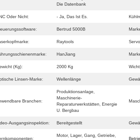
Die Datenbank
NC Oder Nicht:
- Ja, Das Ist Es.
Kühl
teuerungssoftware:
Bertrud 5000B
Marke
aserkopfmarke:
Raytools
Serv
ührungsschienenmarke:
HanJiang
Mark
ewicht (Kg):
2000 Kg
Wicht
ptische Linsen-Marke:
Wellenlänge
Gewäh
Produktionsanlage, 
Maschinerie-
nwendbare Branchen:
Masch
Reparaturwerkstätten, Energie 
U. Bergbau
ideo-Ausgangsinspektion:
Bereitgestellt
Gewäh
Motor, Lager, Gang, Getriebe, 
ernkomponenten:
Betri