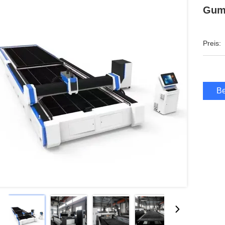
Gum
Preis:
Be