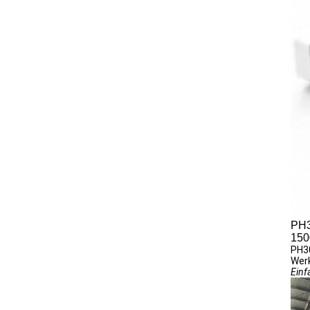
PH3
150
PH30
Werk
Einf