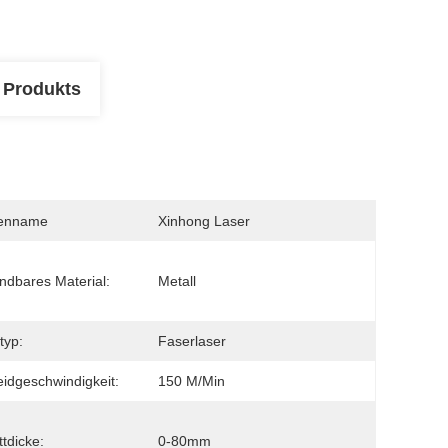
 Produkts
enname
Xinhong Laser
dbares Material:
Metall
typ:
Faserlaser
idgeschwindigkeit:
150 M/min
ttdicke:
0-80mm