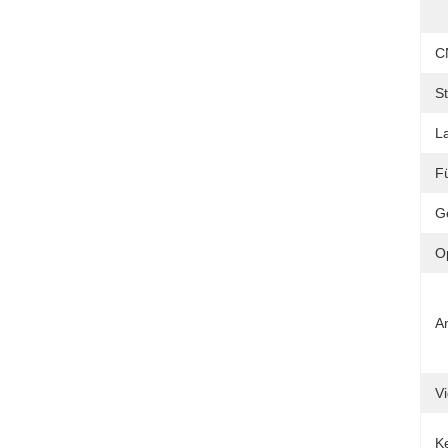
C
S
L
F
G
O
A
V
K