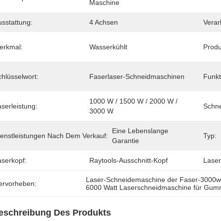
Maschine
usstattung:
4 Achsen
Verar
erkmal:
Wasserkühlt
Produ
hlüsselwort:
Faserlaser-Schneidmaschinen
Funkt
1000 W / 1500 W / 2000 W / 
serleistung:
Schne
3000 W
Eine Lebenslange 
ienstleistungen Nach Dem Verkauf:
Typ:
Garantie
aserkopf:
Raytools-Ausschnitt-Kopf
Laser
Laser-Schneidemaschine der Faser-3000
ervorheben:
6000 Watt Laserschneidmaschine für Gum
eschreibung Des Produkts