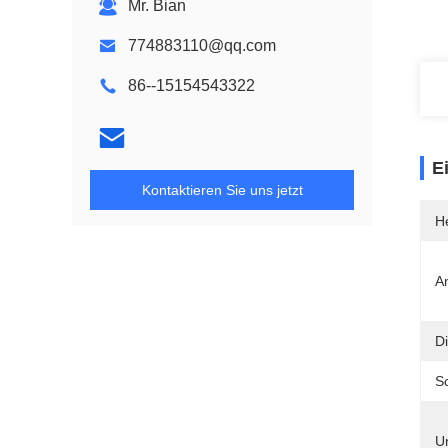
Mr. Bian
774883110@qq.com
86--15154543322
E
Kontaktieren Sie uns jetzt
He
A
Di
Sc
Un