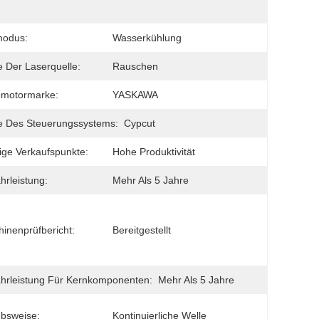
modus:
Wasserkühlung
 Der Laserquelle:
Rauschen
omotormarke:
YASKAWA
e Des Steuerungssystems:
Cypcut
ige Verkaufspunkte:
Hohe Produktivität
rleistung:
Mehr Als 5 Jahre
inenprüfbericht:
Bereitgestellt
rleistung Für Kernkomponenten:
Mehr Als 5 Jahre
ebsweise:
Kontinuierliche Welle