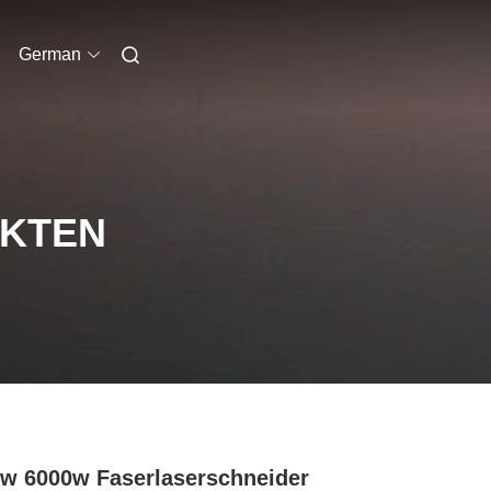
German
UKTEN
w 6000w Faserlaserschneider