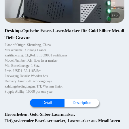
2
/
6
Desktop-Optische Faser-Laser-Marker für Gold Silber Metall
Tiefe Gravur
Place of Origin: Shandong, China
Markenname: Xinhong Lasser
Zertifizierung: CE,RoHS,ISO9001 certificates
Model Number: XH-fiber laser marker
Min Bestellmenge: 1 Satz
Preis: USD1132-1165/Set
Packaging Details: Wooden box
Delivery Time: 7-10 working days
Zahlungsbedingungen: T/T, Western Union
Supply Ability: 10000 pcs one year
Detail
Description
Hervorheben:
Gold-Silber-Lasermarker
,
Tiefgravierender Faserlasermarker
,
Lasermarker aus Metallfasern