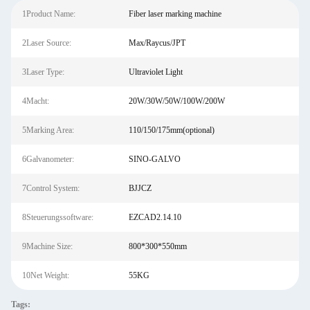
1Product Name:
Fiber laser marking machine
2Laser Source:
Max/Raycus/JPT
3Laser Type:
Ultraviolet Light
4Macht:
20W/30W/50W/100W/200W
5Marking Area:
110/150/175mm(optional)
6Galvanometer:
SINO-GALVO
7Control System:
BJJCZ
8Steuerungssoftware:
EZCAD2.14.10
9Machine Size:
800*300*550mm
10Net Weight:
55KG
Tags: