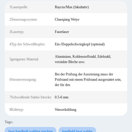
1Laserquelle:
Raycus/Max (fakultativ)
2Steuerungssystem:
Chaoqiang Weiye
3Lasertyp:
Faserlaser
4Typ des Schweißkopfes:
Ein-/Doppelschwingkopf (optional)
Aluminium, Kohlenstoffstahl, Edelstahl,
5geeignetes Material:
verzinkte Bleche usw.
Bei der Prüfung der Ausrüstung muss der
6Stromversorgung:
Prüfstand mit einem Prüfstand ausgestattet sein,
der für den
7Schweißende Stärke-Strecke:
0.5-6 mm
8Kältetyp:
Wasserkühlung
Tags:
laser handheld welding machine
handheld laser welder