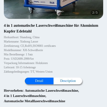
2
/
5
4 in 1 automatische Laserschweißmaschine für Aluminium
Kupfer Edelstahl
Herkunftsort: Shandong, China
Markenname: Xinhong Lasser
Zertifizierung: CE,RoHS,ISO9001 certificates
Modellnummer: XH-Schweißserie
Min Bestellmenge: 1 Satz
Preis: USD2699-2999/Set
Verpackung Informationen: Holzkisten
Lieferzeit: 10-15 Arbeitstage
Zahlungsbedingungen: T/T, Western Union
Detail
Description
Hervorheben:
Automatische Laserschweißmaschine
,
4 in 1 Laserschweißmaschine
,
Automatische Metalllaserschweißmaschine