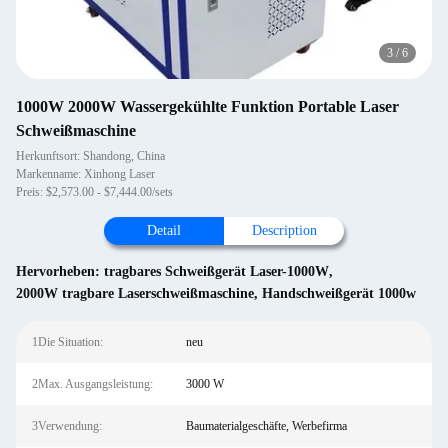
4
/
6
1000W 2000W Wassergekühlte Funktion Portable Laser
Schweißmaschine
Herkunftsort: Shandong, China
Markenname: Xinhong Laser
Preis: $2,573.00 - $7,444.00/sets
Detail
Description
Hervorheben:
tragbares Schweißgerät Laser-1000W
,
2000W tragbare Laserschweißmaschine
,
Handschweißgerät 1000w
1Die Situation:
neu
2Max. Ausgangsleistung:
3000 W
3Verwendung:
Baumaterialgeschäfte, Werbefirma