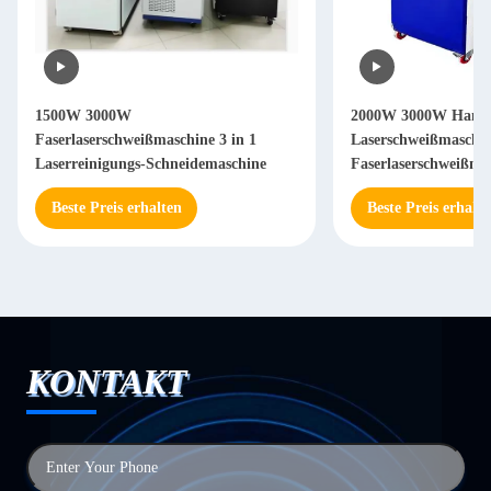
2000W 3000W Handgeführte
2000W 3
in 1
Laserschweißmaschine Handgeführte
Schweiß
chine
Faserlaserschweißmaschine
Beste Preis erhalten
Beste 
KONTAKT