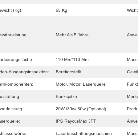
ewicht (Kg):
65 Kg
Wicht
ewährleistung:
Mehr Als 5 Jahre
Anwe
arkierungsfläche:
110 Mm*110 Mm
Masch
ideo-Ausgangsinspektion:
Bereitgestellt
Gewäh
ernkomponenten:
Motor, Motor, Laserquelle
Funkt
usstattung:
Bankspitze
Merk
serleistung:
20W /30w/ 50w (optional)
Produ
serquelle:
IPG RaycusMax JPT
Anwen
hlüsselwörter:
Laserbeschriftungsmaschine
Masch