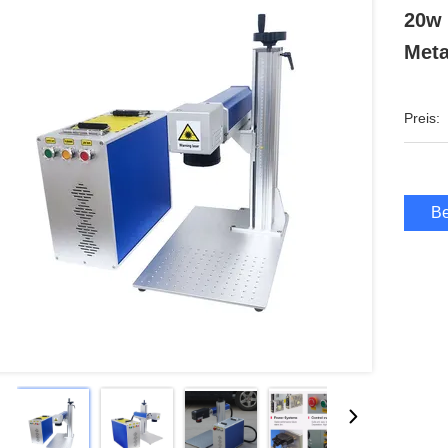
20w 
Meta
Preis:
Be