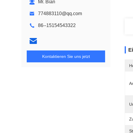
Mr. Bian
774883110@qq.com
86--15154543322
E
Kontaktieren Sie uns jetzt
He
A
Un
Z
S