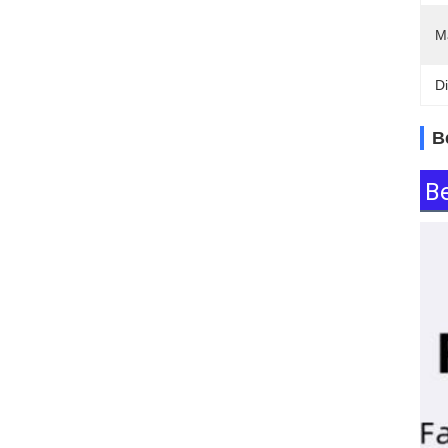
M
D
B
B