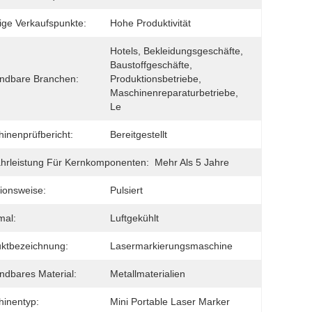
ige Verkaufspunkte:
Hohe Produktivität
Hotels, Bekleidungsgeschäfte, 
Baustoffgeschäfte, 
ndbare Branchen:
Produktionsbetriebe, 
Maschinenreparaturbetriebe, 
Le
inenprüfbericht:
Bereitgestellt
rleistung Für Kernkomponenten:
Mehr Als 5 Jahre
ionsweise:
Pulsiert
mal:
Luftgekühlt
ktbezeichnung:
Lasermarkierungsmaschine
dbares Material:
Metallmaterialien
inentyp:
Mini Portable Laser Marker