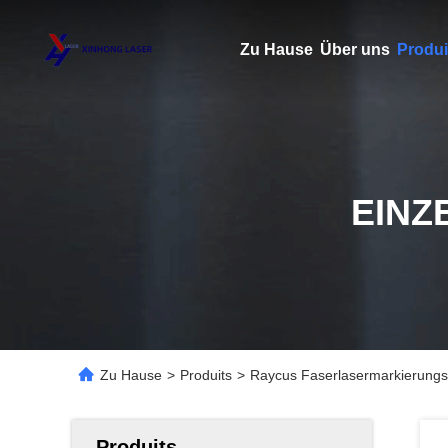
Zu Hause
Über uns
Produi
EINZ
Zu Hause
>
Produits
>
Raycus Faserlasermarkierungs
Produits