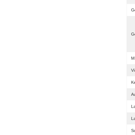
G
G
M
V
K
A
La
La
Sc