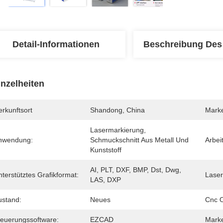
Detail-Informationen
Beschreibung Des
inzelheiten
rkunftsort
Shandong, China
Mark
Lasermarkierung, 
nwendung:
Schmuckschnitt Aus Metall Und 
Arbei
Kunststoff
AI, PLT, DXF, BMP, Dst, Dwg, 
terstütztes Grafikformat:
Laser
LAS, DXP
ustand:
Neues
Cnc O
teuerungssoftware:
EZCAD
Marke