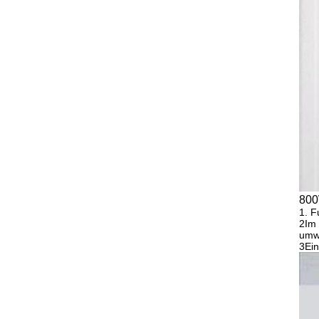
800
1. F
2Im 
umwe
3Ein