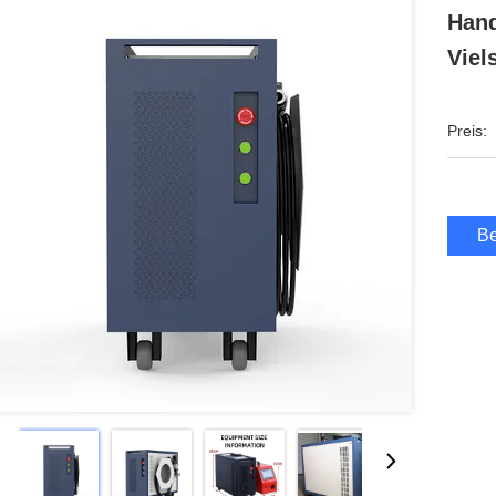
Hand
Viel
Preis:
Be