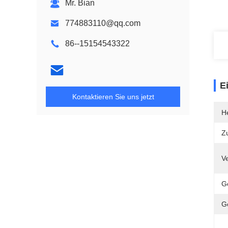
Mr. Bian
774883110@qq.com
86--15154543322
E
Kontaktieren Sie uns jetzt
He
Z
V
G
G