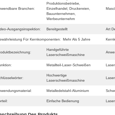
Produktionsbetriebe, 
nwendbare Branchen:
Einzelhandel, Druckereien, 
Masch
Bauunternehmen, 
Werbeunternehm
ideo-Ausgangsinspektion:
Bereitgestellt
Art D
ewährleistung Für Kernkomponenten:
Mehr Als 5 Jahre
Kern
Handgeführte 
roduktbezeichnung:
Anwe
Laserschweißmaschine
unktion:
Metallteil-Laser-Schweißen
Laser
Hochwertige 
hlüsselwörter:
Laser
Laserschweißmaschine
nwendungsmaterial:
Metalledelstahl-Aluminium
Schw
rteil:
Einfache Bedienung
Laser
eschreibung Des Produkts