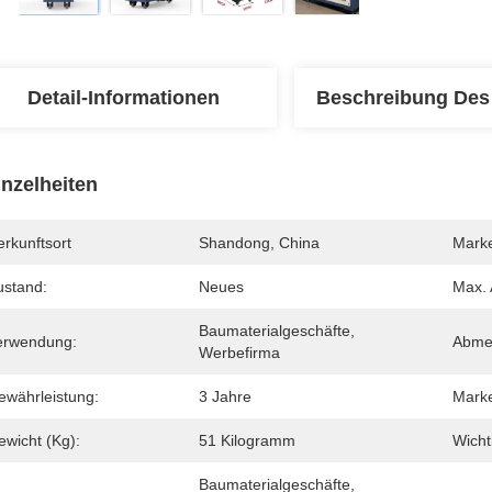
Detail-Informationen
Beschreibung Des
inzelheiten
rkunftsort
Shandong, China
Mark
ustand:
Neues
Max. 
Baumaterialgeschäfte, 
erwendung:
Abme
Werbefirma
ewährleistung:
3 Jahre
Marke
ewicht (Kg):
51 Kilogramm
Wicht
Baumaterialgeschäfte, 