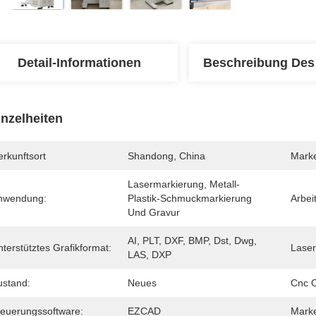
Detail-Informationen
Beschreibung Des
inzelheiten
rkunftsort
Shandong, China
Mark
Lasermarkierung, Metall-
nwendung:
Plastik-Schmuckmarkierung 
Arbei
Und Gravur
AI, PLT, DXF, BMP, Dst, Dwg, 
terstütztes Grafikformat:
Laser
LAS, DXP
ustand:
Neues
Cnc O
teuerungssoftware:
EZCAD
Marke