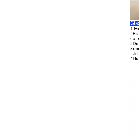
Gla
1.
Es
2Es 
gut
3Der
Zone
Ich 
4Hoh