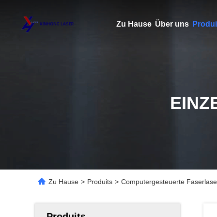
Zu Hause
Über uns
Produi
EINZ
Zu Hause
>
Produits
>
Computergesteuerte Faserlase
Produits