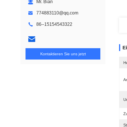
Mr. Bian
774883110@qq.com
86--15154543322
E
Kontaktieren Sie uns jetzt
He
A
Un
Z
S