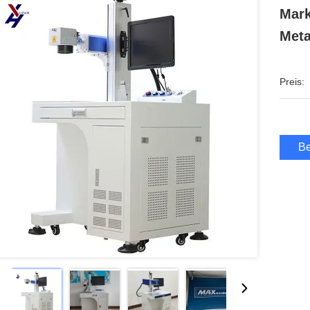
Mark
Meta
Preis:
Be