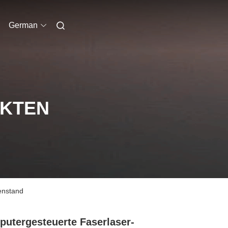
German
UKTEN
enstand
utergesteuerte Faserlaser-