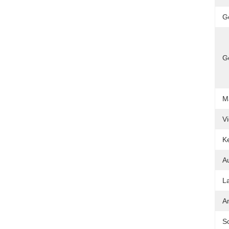
G
G
M
V
K
A
La
A
Sc