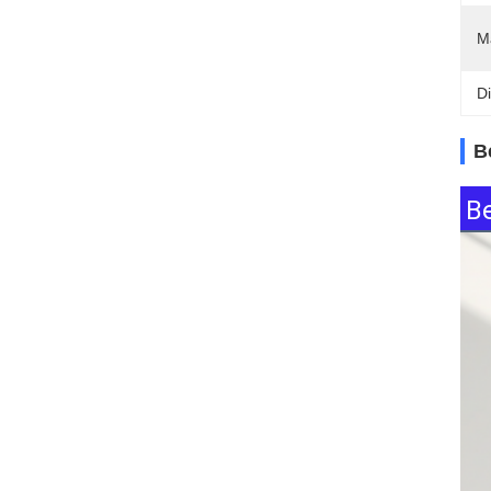
M
D
B
B