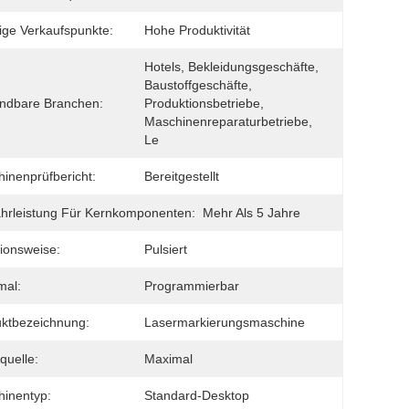
ige Verkaufspunkte:
Hohe Produktivität
Hotels, Bekleidungsgeschäfte, 
Baustoffgeschäfte, 
ndbare Branchen:
Produktionsbetriebe, 
Maschinenreparaturbetriebe, 
Le
inenprüfbericht:
Bereitgestellt
rleistung Für Kernkomponenten:
Mehr Als 5 Jahre
ionsweise:
Pulsiert
mal:
Programmierbar
ktbezeichnung:
Lasermarkierungsmaschine
quelle:
Maximal
inentyp:
Standard-Desktop