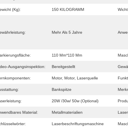
ewicht (Kg):
150 KILOGRAMM
Wicht
ewährleistung:
Mehr Als 5 Jahre
Anwe
arkierungsfläche:
110 Mm*110 Mm
Masch
ideo-Ausgangsinspektion:
Bereitgestellt
Gewäh
ernkomponenten:
Motor, Motor, Laserquelle
Funkt
usstattung:
Bankspitze
Merk
serleistung:
20W /30w/ 50w (optional)
Produ
nwendbares Material:
Metallmaterialien
Laser
hlüsselwörter:
Laserbeschriftungsmaschine
Masch