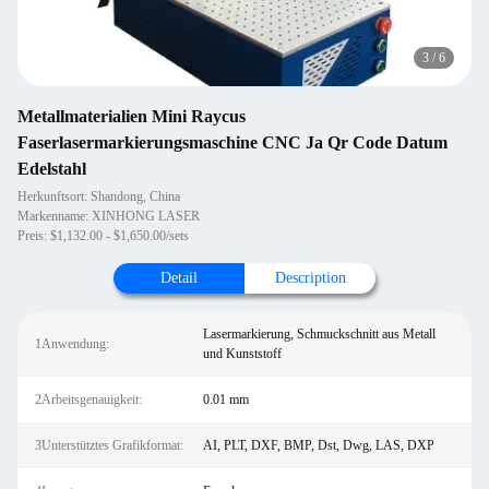
4
/
6
Metallmaterialien Mini Raycus
Faserlasermarkierungsmaschine CNC Ja Qr Code Datum
Edelstahl
Herkunftsort: Shandong, China
Markenname: XINHONG LASER
Preis: $1,132.00 - $1,650.00/sets
Detail
Description
Lasermarkierung, Schmuckschnitt aus Metall
1Anwendung:
und Kunststoff
2Arbeitsgenauigkeit:
0.01 mm
3Unterstütztes Grafikformat:
AI, PLT, DXF, BMP, Dst, Dwg, LAS, DXP