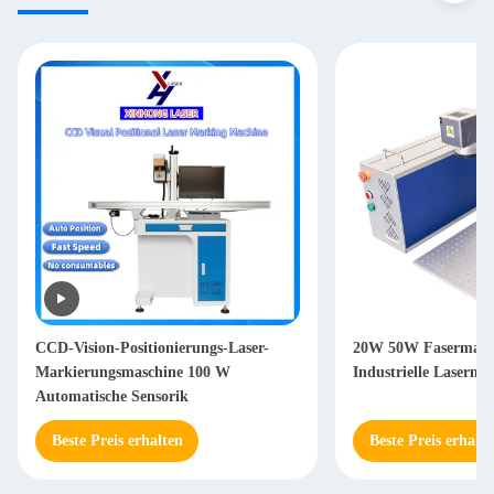
er-
20W 50W Fasermarkierungsmaschine
30 Watt EZ
Industrielle Lasermarkierungsmaschine
Lasermarki
Metallgrav
Beste Preis erhalten
Beste Pre