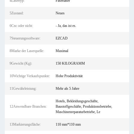
4Lasertyp:
Faserlaser
5Zustand:
Neues
6Cnc oder nicht:
- Ja, das ist es.
7Steuerungssoftware:
EZCAD
8Marke der Laserquelle:
Maximal
9Gewicht (Kg):
150 KILOGRAMM
10Wichtige Verkaufspunkte:
Hohe Produktivität
11Gewährleistung:
Mehr als 5 Jahre
Hotels, Bekleidungsgeschäfte,
12Anwendbare Branchen:
Baustoffgeschäfte, Produktionsbetriebe,
Maschinenreparaturbetriebe, Le
13Markierungsfläche:
110 mm*110 mm