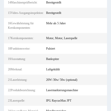
14Maschinenprüfbericht:
Bereitgestellt
15Video-Ausgangsinspektion:
Bereitgestellt
16Gewährleistung für
Mehr als 5 Jahre
Kernkomponenten:
17Kernkomponenten:
Motor, Motor, Laserquelle
18Funktionsweise:
Pulsiert
19Ausstattung:
Bankspitze
20Merkmal:
Luftgekühlt
21Laserleistung:
20W /30w/ 50w (optional)
22Produktbezeichnung:
Lasermarkierungsmaschine
23Laserquelle:
IPG RaycusMax JPT