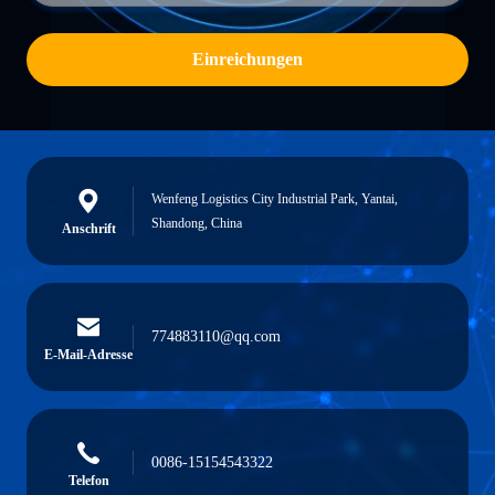
Einreichungen
Wenfeng Logistics City Industrial Park, Yantai,
Shandong, China
Anschrift
774883110@qq.com
E-Mail-Adresse
0086-15154543322
Telefon