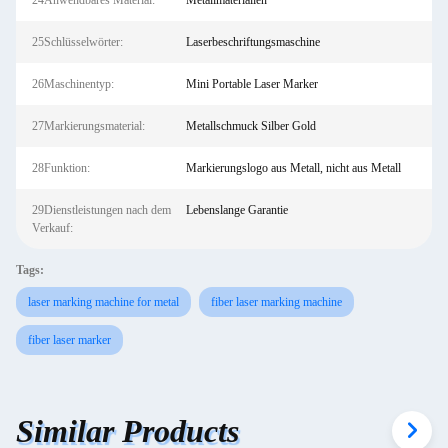
24Anwendbares Material:
Metallmaterialien
25Schlüsselwörter:
Laserbeschriftungsmaschine
26Maschinentyp:
Mini Portable Laser Marker
27Markierungsmaterial:
Metallschmuck Silber Gold
28Funktion:
Markierungslogo aus Metall, nicht aus Metall
29Dienstleistungen nach dem
Lebenslange Garantie
Verkauf:
Tags:
laser marking machine for metal
fiber laser marking machine
fiber laser marker
Similar Products