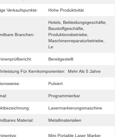
ige Verkaufspunkte:
Hohe Produktivität
Hotels, Bekleidungsgeschäfte, 
Baustoffgeschäfte, 
ndbare Branchen:
Produktionsbetriebe, 
Maschinenreparaturbetriebe, 
Le
inenprüfbericht:
Bereitgestellt
rleistung Für Kernkomponenten:
Mehr Als 5 Jahre
ionsweise:
Pulsiert
mal:
Programmierbar
ktbezeichnung:
Lasermarkierungsmaschine
dbares Material:
Metallmaterialien
inentyp:
Mini Portable Laser Marker