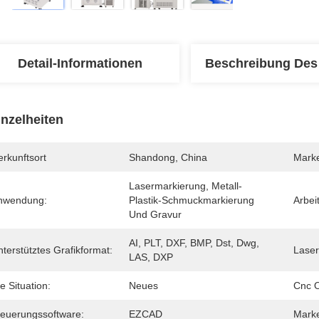
Detail-Informationen
Beschreibung Des
inzelheiten
rkunftsort
Shandong, China
Mark
Lasermarkierung, Metall-
nwendung:
Plastik-Schmuckmarkierung 
Arbei
Und Gravur
AI, PLT, DXF, BMP, Dst, Dwg, 
terstütztes Grafikformat:
Laser
LAS, DXP
e Situation:
Neues
Cnc O
teuerungssoftware:
EZCAD
Marke