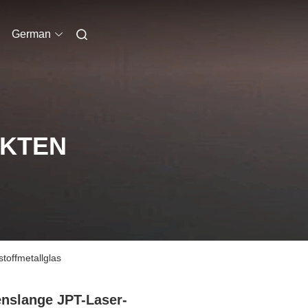
German
UKTEN
toffmetallglas
nslange JPT-Laser-