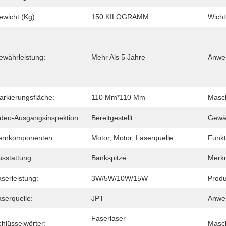
ewicht (Kg):
150 KILOGRAMM
Wicht
ewährleistung:
Mehr Als 5 Jahre
Anwe
arkierungsfläche:
110 Mm*110 Mm
Masch
ideo-Ausgangsinspektion:
Bereitgestellt
Gewäh
ernkomponenten:
Motor, Motor, Laserquelle
Funkt
usstattung:
Bankspitze
Merk
serleistung:
3W/5W/10W/15W
Produ
serquelle:
JPT
Anwen
Faserlaser-
hlüsselwörter:
Masch