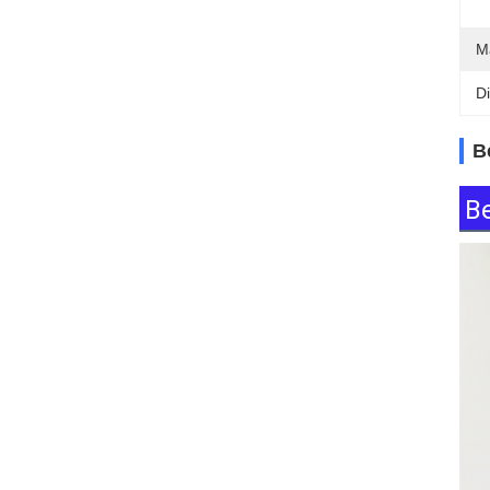
M
D
B
B