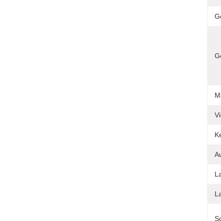
G
G
M
V
K
A
La
La
Sc