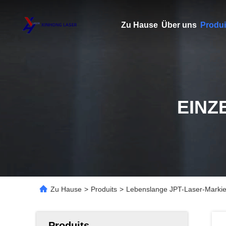
Zu Hause
Über uns
Produi
EINZ
Zu Hause
>
Produits
>
Lebenslange JPT-Laser-Markier
Produits