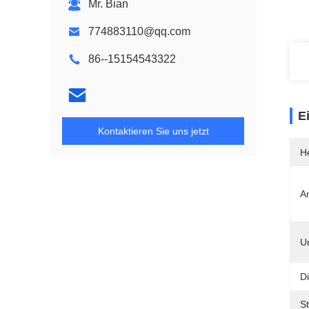
Mr. Bian
774883110@qq.com
86--15154543322
E
Kontaktieren Sie uns jetzt
He
A
Un
Di
S