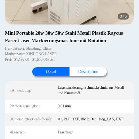
3
/
6
Mini Portable 20w 30w 50w Stahl Metall Plastik Raycus
Faser Laser Markierungsmaschine mit Rotation
Herkunftsort: Shandong, China
Markenname: XINHONG LASER
Preis: $1,132.00 - $1,650.00/sets
Detail
Description
Lasermarkierung, Schmuckschnitt aus Metall
1Anwendung:
und Kunststoff
2Arbeitsgenauigkeit:
0.01 mm
3Unterstütztes Grafikformat:
AI, PLT, DXF, BMP, Dst, Dwg, LAS, DXP
4Lasertyp:
Faserlaser