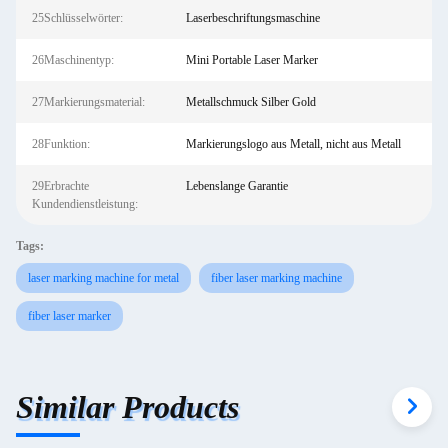
25Schlüsselwörter:
Laserbeschriftungsmaschine
26Maschinentyp:
Mini Portable Laser Marker
27Markierungsmaterial:
Metallschmuck Silber Gold
28Funktion:
Markierungslogo aus Metall, nicht aus Metall
29Erbrachte
Lebenslange Garantie
Kundendienstleistung:
Tags:
laser marking machine for metal
fiber laser marking machine
fiber laser marker
Similar Products