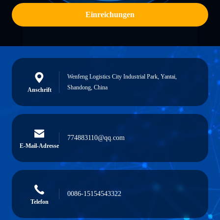
Einreichungen
Wenfeng Logistics City Industrial Park, Yantai,
Shandong, China
Anschrift
774883110@qq.com
E-Mail-Adresse
0086-15154543322
Telefon