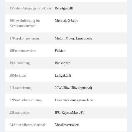
15Video-Ausgangsinspektion:
Bereitgestellt
16Gewährleistung für
Mehr als 5 Jahre
Kernkomponenten:
17Kernkomponenten:
Motor, Motor, Laserquelle
18Funktionsweise:
Pulsiert
19Ausstattung:
Bankspitze
20Merkmal:
Luftgekühlt
21Laserleistung:
20W /30w/ 50w (optional)
22Produktbezeichnung:
Lasermarkierungsmaschine
23Laserquelle:
IPG RaycusMax JPT
24Anwendbares Material:
Metallmaterialien