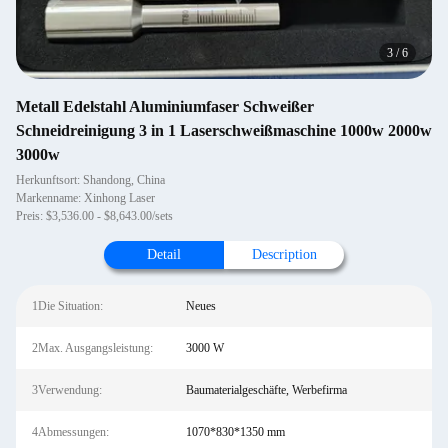
4
/
6
Metall Edelstahl Aluminiumfaser Schweißer
Schneidreinigung 3 in 1 Laserschweißmaschine 1000w 2000w
3000w
Herkunftsort: Shandong, China
Markenname: Xinhong Laser
Preis: $3,536.00 - $8,643.00/sets
Detail
Description
1Die Situation:
Neues
2Max. Ausgangsleistung:
3000 W
3Verwendung:
Baumaterialgeschäfte, Werbefirma
4Abmessungen:
1070*830*1350 mm