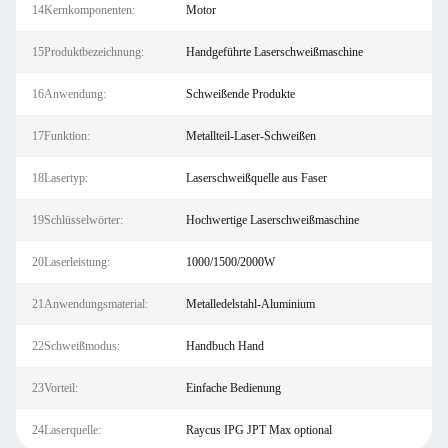
14Kernkomponenten:
Motor
15Produktbezeichnung:
Handgeführte Laserschweißmaschine
16Anwendung:
Schweißende Produkte
17Funktion:
Metallteil-Laser-Schweißen
18Lasertyp:
Laserschweißquelle aus Faser
19Schlüsselwörter:
Hochwertige Laserschweißmaschine
20Laserleistung:
1000/1500/2000W
21Anwendungsmaterial:
Metalledelstahl-Aluminium
22Schweißmodus:
Handbuch Hand
23Vorteil:
Einfache Bedienung
24Laserquelle:
Raycus IPG JPT Max optional