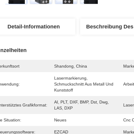
Detail-Informationen
Beschreibung Des
inzelheiten
rkunftsort
Shandong, China
Mark
Lasermarkierung, 
nwendung:
Schmuckschnitt Aus Metall Und 
Arbei
Kunststoff
AI, PLT, DXF, BMP, Dst, Dwg, 
terstütztes Grafikformat:
Laser
LAS, DXP
e Situation:
Neues
Cnc O
teuerungssoftware:
EZCAD
Marke