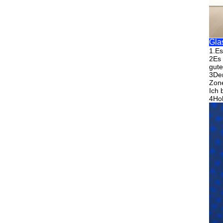
Gla
1.
Es
2Es 
gut
3Der
Zone
Ich 
4Hoh