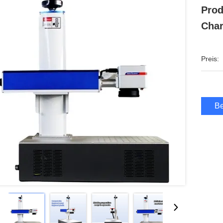
Prod
Cha
Preis:
Be