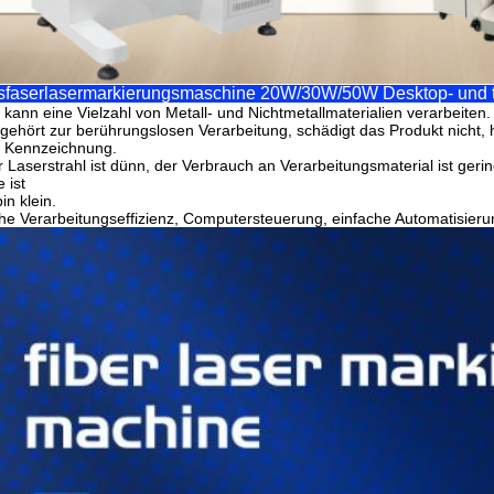
sfaserlasermarkierungsmaschine 20W/30W/50W Desktop- und 
 kann eine Vielzahl von Metall- und Nichtmetallmaterialien verarbeiten.
gehört zur berührungslosen Verarbeitung, schädigt das Produkt nicht,
e Kennzeichnung.
 Laserstrahl ist dünn, der Verbrauch an Verarbeitungsmaterial ist ger
 ist
bin klein.
e Verarbeitungseffizienz, Computersteuerung, einfache Automatisieru