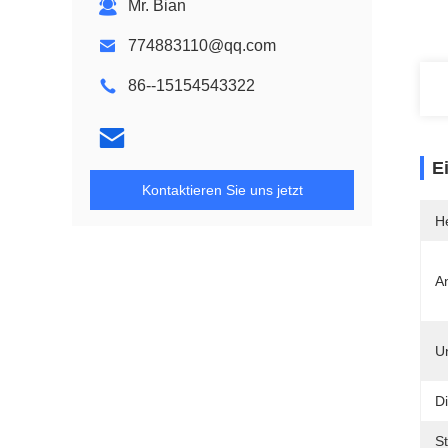
Mr. Bian
774883110@qq.com
86--15154543322
E
Kontaktieren Sie uns jetzt
He
A
Un
Di
S