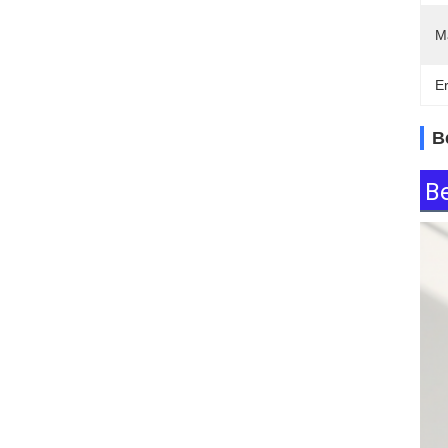
M
E
B
B