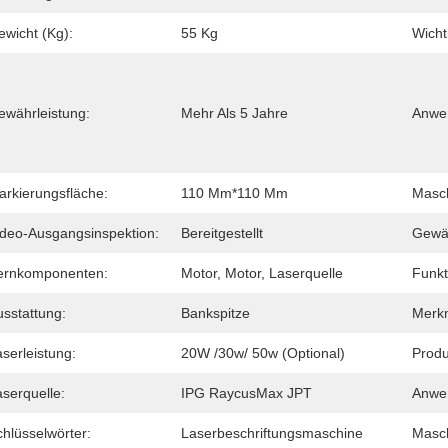
ewicht (Kg):
55 Kg
Wicht
ewährleistung:
Mehr Als 5 Jahre
Anwe
arkierungsfläche:
110 Mm*110 Mm
Masch
ideo-Ausgangsinspektion:
Bereitgestellt
Gewäh
ernkomponenten:
Motor, Motor, Laserquelle
Funkt
usstattung:
Bankspitze
Merk
serleistung:
20W /30w/ 50w (optional)
Produ
serquelle:
IPG RaycusMax JPT
Anwen
hlüsselwörter:
Laserbeschriftungsmaschine
Masch