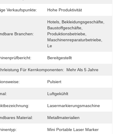
ige Verkaufspunkte:
Hohe Produktivität
Hotels, Bekleidungsgeschäfte, 
Baustoffgeschäfte, 
ndbare Branchen:
Produktionsbetriebe, 
Maschinenreparaturbetriebe, 
Le
inenprüfbericht:
Bereitgestellt
rleistung Für Kernkomponenten:
Mehr Als 5 Jahre
ionsweise:
Pulsiert
mal:
Luftgekühlt
ktbezeichnung:
Lasermarkierungsmaschine
dbares Material:
Metallmaterialien
inentyp:
Mini Portable Laser Marker