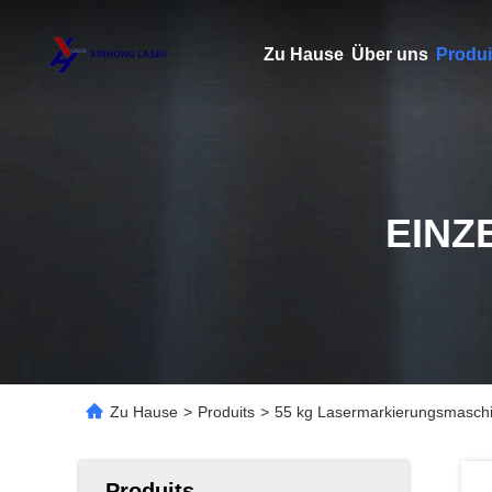
Zu Hause
Über uns
Produi
EINZ
Zu Hause
>
Produits
>
55 kg Lasermarkierungsmaschin
Produits