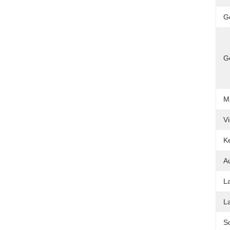
G
G
M
V
K
A
La
La
Sc