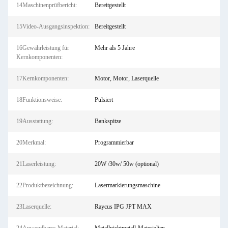
14Maschinenprüfbericht:
Bereitgestellt
15Video-Ausgangsinspektion:
Bereitgestellt
16Gewährleistung für
Mehr als 5 Jahre
Kernkomponenten:
17Kernkomponenten:
Motor, Motor, Laserquelle
18Funktionsweise:
Pulsiert
19Ausstattung:
Bankspitze
20Merkmal:
Programmierbar
21Laserleistung:
20W /30w/ 50w (optional)
22Produktbezeichnung:
Lasermarkierungsmaschine
23Laserquelle:
Raycus IPG JPT MAX