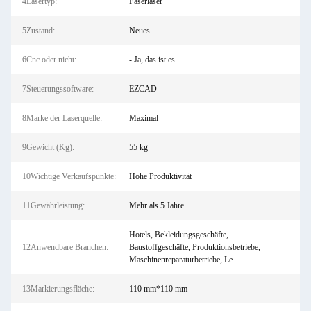
4Lasertyp:
Faserlaser
5Zustand:
Neues
6Cnc oder nicht:
- Ja, das ist es.
7Steuerungssoftware:
EZCAD
8Marke der Laserquelle:
Maximal
9Gewicht (Kg):
55 kg
10Wichtige Verkaufspunkte:
Hohe Produktivität
11Gewährleistung:
Mehr als 5 Jahre
Hotels, Bekleidungsgeschäfte,
12Anwendbare Branchen:
Baustoffgeschäfte, Produktionsbetriebe,
Maschinenreparaturbetriebe, Le
13Markierungsfläche:
110 mm*110 mm