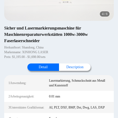
4
/
6
Sicher und Lasermarkierungsmaschine für
Maschinenreparaturwerkstätten 1000w-3000w
Faserlaserschneider
Herkunftsort: Shandong, China
Markenname: XINHONG LASER
Preis: $1,195.00 - $1,698.00/sets
Detail
Description
Lasermarkierung, Schmuckschnitt aus Metall
1Anwendung:
und Kunststoff
2Arbeitsgenauigkeit:
0.01 mm
3Unterstütztes Grafikformat:
AI, PLT, DXF, BMP, Dst, Dwg, LAS, DXP