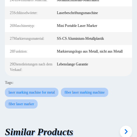
24Anwendbares Material:
Metallnichtmetall-Materialien
25Schlüsselwörter:
Laserbeschriftungsmaschine
26Maschinentyp:
Mini Portable Laser Marker
27Markierungsmaterial:
SS-CS Aluminium-Metallplastik
28Funktion:
Markierungslogo aus Metall, nicht aus Metall
29Dienstleistungen nach dem
Lebenslange Garantie
Verkauf:
Tags:
laser marking machine for metal
fiber laser marking machine
fiber laser marker
Similar Products