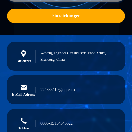
Einreichungen
Wenfeng Logistics City Industrial Park, Yantai,
Shandong, China
Anschrift
774883110@qq.com
E-Mail-Adresse
0086-15154543322
Telefon