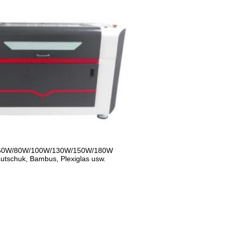
onen: 60W/80W/100W/130W/150W/180W
Kautschuk, Bambus, Plexiglas usw.