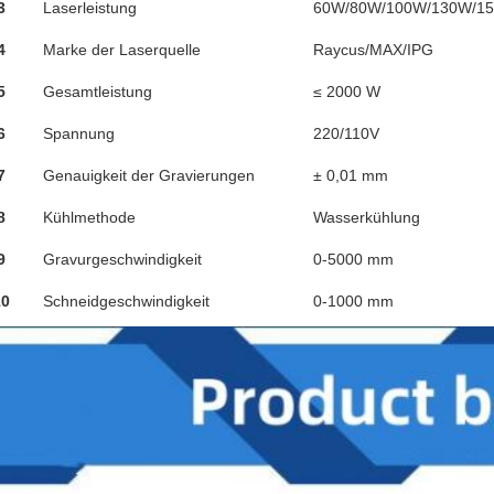
3
Laserleistung
60W/80W/100W/130W/1
4
Marke der Laserquelle
Raycus/MAX/IPG
5
Gesamtleistung
≤ 2000 W
6
Spannung
220/110V
7
Genauigkeit der Gravierungen
± 0,01 mm
8
Kühlmethode
Wasserkühlung
9
Gravurgeschwindigkeit
0-5000 mm
10
Schneidgeschwindigkeit
0-1000 mm