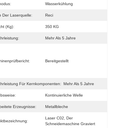
modus:
Wasserkühlung
 Der Laserquelle:
Reci
ht (Kg):
350 KG
rleistung:
Mehr Als 5 Jahre
inenprüfbericht:
Bereitgestellt
rleistung Für Kernkomponenten:
Mehr Als 5 Jahre
ebsweise:
Kontinuierliche Welle
beitete Erzeugnisse:
Metallbleche
Laser C02, Der 
ktbezeichnung:
Schneidemaschine Graviert