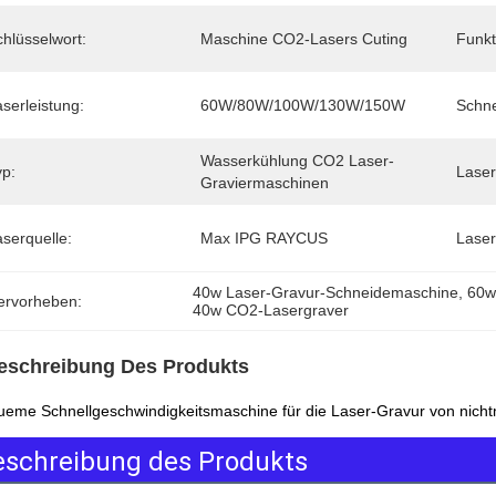
hlüsselwort:
Maschine CO2-Lasers Cuting
Funkt
serleistung:
60W/80W/100W/130W/150W
Schne
Wasserkühlung CO2 Laser-
yp:
Laser
Graviermaschinen
serquelle:
Max IPG RAYCUS
Laser
40w Laser-Gravur-Schneidemaschine
, 
60w
ervorheben:
40w CO2-Lasergraver
eschreibung Des Produkts
eme Schnellgeschwindigkeitsmaschine für die Laser-Gravur von nic
eschreibung des Produkts