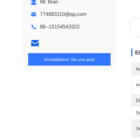
Mr. Bian
774883110@qq.com
86--15154543322
E
Kontaktieren Sie uns jetzt
He
A
Di
Sc
Un