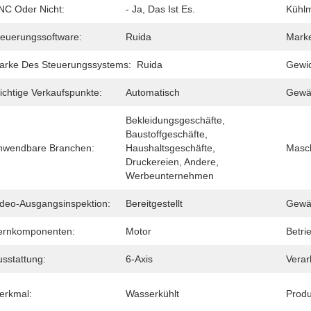
NC Oder Nicht:
- Ja, Das Ist Es.
Kühl
teuerungssoftware:
Ruida
Marke
arke Des Steuerungssystems:
Ruida
Gewic
ichtige Verkaufspunkte:
Automatisch
Gewäh
Bekleidungsgeschäfte, 
Baustoffgeschäfte, 
nwendbare Branchen:
Haushaltsgeschäfte, 
Masch
Druckereien, Andere, 
Werbeunternehmen
ideo-Ausgangsinspektion:
Bereitgestellt
Gewäh
ernkomponenten:
Motor
Betri
usstattung:
6-Axis
Verar
erkmal:
Wasserkühlt
Produ