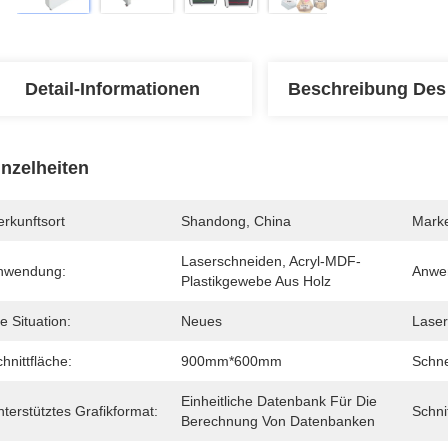
Detail-Informationen
Beschreibung Des
inzelheiten
rkunftsort
Shandong, China
Mark
Laserschneiden, Acryl-MDF-
nwendung:
Anwen
Plastikgewebe Aus Holz
e Situation:
Neues
Laser
hnittfläche:
900mm*600mm
Schne
Einheitliche Datenbank Für Die 
terstütztes Grafikformat:
Schni
Berechnung Von Datenbanken