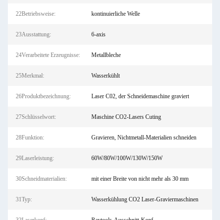
22Betriebsweise:
kontinuierliche Welle
23Ausstattung:
6-axis
24Verarbeitete Erzeugnisse:
Metallbleche
25Merkmal:
Wasserkühlt
26Produktbezeichnung:
Laser C02, der Schneidemaschine graviert
27Schlüsselwort:
Maschine CO2-Lasers Cuting
28Funktion:
Gravieren, Nichtmetall-Materialien schneiden
29Laserleistung:
60W/80W/100W/130W/150W
30Schneidmaterialien:
mit einer Breite von nicht mehr als 30 mm
31Typ:
Wasserkühlung CO2 Laser-Graviermaschinen