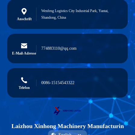
Wenfeng Logistics City Industrial Park, Yantai,
Shandong, China
Anschrift
774883110@qq.com
E-Mail-Adresse
0086-15154543322
Telefon
Laizhou Xinhong Machinery Manufacturin