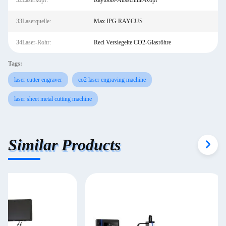
32Laserkopf:
Raytools-Ausschnitt-Kopf
33Laserquelle:
Max IPG RAYCUS
34Laser-Rohr:
Reci Versiegelte CO2-Glasröhre
Tags:
laser cutter engraver
co2 laser engraving machine
laser sheet metal cutting machine
Similar Products