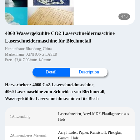
4
/
6
4060 Wassergekühlte CO2-Laserschneidermaschine
Laserschneidermaschine für Blechmetall
Herkunftsort: Shandong, China
Markenname: XINHONG LASER
Preis: $3,017.00/units 1-9 units
Detail
Description
Hervorheben:
4060 Co2-Laserschneidmaschine
,
4060 Lasermaschine zum Schneiden von Blechmetall
,
Wassergekühlte Laserschneidmaschinen für Blech
Laserschneiden, Acryl-MDF-Plastikgewebe aus
1Anwendung:
Holz
Acryl, Leder, Papier, Kunststoff, Plexiglas,
2Anwendbares Material:
Gummi, Holz