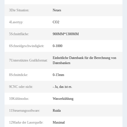
3Die Situation:
Neues
4Lasertyp:
CO2
5Schnittfläche:
900MM*1300MM
6Schneidgeschwindigkeit:
0-1000
Einheitliche Datenbank für die Berechnung von
7Unterstütztes Grafikformat:
Datenbanken
8Schnittdicke:
0-15mm
9CNC oder nicht:
- Ja, das ist es.
10Kühlmodus:
Wasserkühlung
11Steuerungssoftware:
Ruida
12Marke der Laserquelle:
Maximal