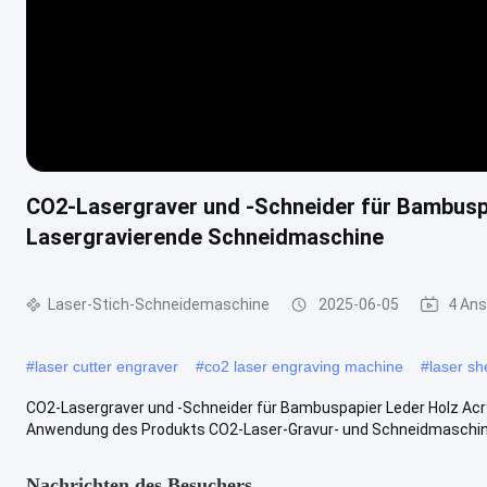
CO2-Lasergraver und -Schneider für Bambusp
Lasergravierende Schneidmaschine
Laser-Stich-Schneidemaschine
2025-06-05
4 Ans
#
laser cutter engraver
#
co2 laser engraving machine
#
laser sh
CO2-Lasergraver und -Schneider für Bambuspapier Leder Holz A
Anwendung des Produkts CO2-Laser-Gravur- und Schneidmaschinen 
Nachrichten des Besuchers