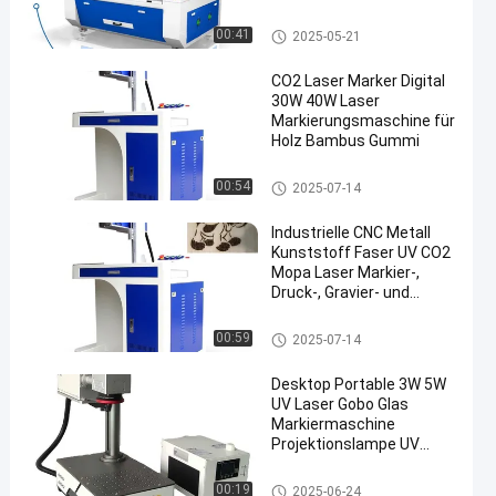
Acryl
Laser-Stich-Schneidemaschine
00:41
2025-05-21
CO2 Laser Marker Digital
30W 40W Laser
Markierungsmaschine für
Holz Bambus Gummi
Lasermarkierungsmaschine
00:54
2025-07-14
Industrielle CNC Metall
Kunststoff Faser UV CO2
Mopa Laser Markier-,
Druck-, Gravier- und
Schneidemaschine
Lasermarkierungsmaschine
00:59
2025-07-14
Desktop Portable 3W 5W
UV Laser Gobo Glas
Markiermaschine
Projektionslampe UV
Laser Drucker
Lasermarkierungsmaschine
00:19
2025-06-24