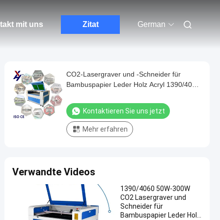
akt mit uns
Zitat
German
CO2-Lasergraver und -Schneider für
Bambuspapier Leder Holz Acryl 1390/4060
50W-300W Lasergravierende
Schneidmaschine
Kontaktieren Sie uns jetzt
Mehr erfahren
Verwandte Videos
1390/4060 50W-300W
CO2 Lasergraver und
Schneider für
Bambuspapier Leder Holz