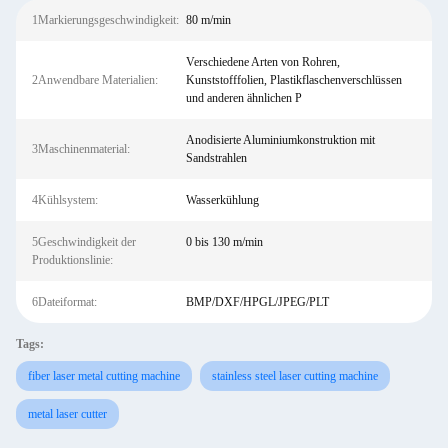
1Markierungsgeschwindigkeit:
80 m/min
Verschiedene Arten von Rohren,
2Anwendbare Materialien:
Kunststofffolien, Plastikflaschenverschlüssen
und anderen ähnlichen P
Anodisierte Aluminiumkonstruktion mit
3Maschinenmaterial:
Sandstrahlen
4Kühlsystem:
Wasserkühlung
5Geschwindigkeit der
0 bis 130 m/min
Produktionslinie:
6Dateiformat:
BMP/DXF/HPGL/JPEG/PLT
Tags:
fiber laser metal cutting machine
stainless steel laser cutting machine
metal laser cutter