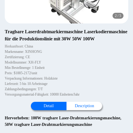
2
/
5
Tragbare Laserdrahtmarkiermaschine Laserkodiermaschine
für die Produktionslinie mit 30W 50W 100W
Herkunftsort: China
Markenname: XINHONG
Zertifizierung: CE
Modellnummer: XH-FLY
Min Bestellmenge: 1 Einheit
Preis: $1885-2172/unit
Verpackung Informationen: Holzkiste
Lieferzeit: 5 bis 10 Arbeitstage
Zahlungsbedingungen: T/T
Versorgungsmaterial-Fähigkeit: 10000 Einheiten/Jahr
Detail
Description
Hervorheben:
100W tragbare Laser-Drahtmarkierungsmaschine
,
50W tragbare Laser-Drahtmarkierungsmaschine