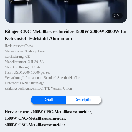
2
/
6
Billiger CNC-Metalllaserschneider 1500W 2000W 3000W für
Kohlenstoff-Edelstahl-Aluminium
Herkunftsort: China
Markenname: Xinhong Laser
Zertifizierung: CE
Modellnummer: XH-3015L
Min Bestellmenge: 1 Satz
Preis: USD12000-16000 per set
Verpackung Informationen: Standard-Sperrholzkoffer
Lieferzeit: 15-20 Arbeitstage
Zahlungsbedingungen: L/C, T/T, Western Union
Detail
Description
Hervorheben:
2000W CNC-Metalllaserschneider
,
1500W CNC-Metalllaserschneider
,
3000W CNC-Metalllaserschneider