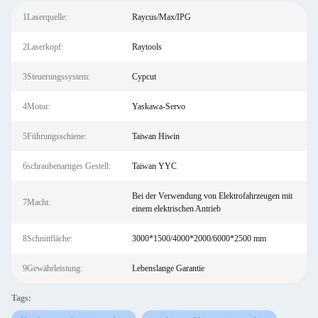
1Laserquelle:
Raycus/Max/IPG
2Laserkopf:
Raytools
3Steuerungssystem:
Cypcut
4Motor:
Yaskawa-Servo
5Führungsschiene:
Taiwan Hiwin
6schraubenartiges Gestell:
Taiwan YYC
Bei der Verwendung von Elektrofahrzeugen mit
7Macht:
einem elektrischen Antrieb
8Schnittfläche:
3000*1500/4000*2000/6000*2500 mm
9Gewährleistung:
Lebenslange Garantie
Tags: