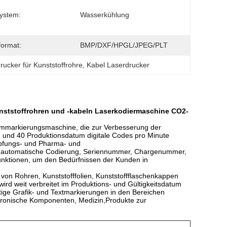
ystem:
Wasserkühlung
format:
BMP/DXF/HPGL/JPEG/PLT
rucker für Kunststoffrohre
, 
Kabel Laserdrucker
unststoffrohren und -kabeln Laserkodiermaschine CO2-
uummarkierungsmaschine, die zur Verbesserung der
 und 40 Produktionsdatum digitale Codes pro Minute
mpfungs- und Pharma- und
die automatische Codierung, Seriennummer, Chargenummer,
ktionen, um den Bedürfnissen der Kunden in
von Rohren, Kunststofffolien, Kunststoffflaschenkappen
ird weit verbreitet im Produktions- und Gültigkeitsdatum
ige Grafik- und Textmarkierungen in den Bereichen
ktronische Komponenten, Medizin,Produkte zur