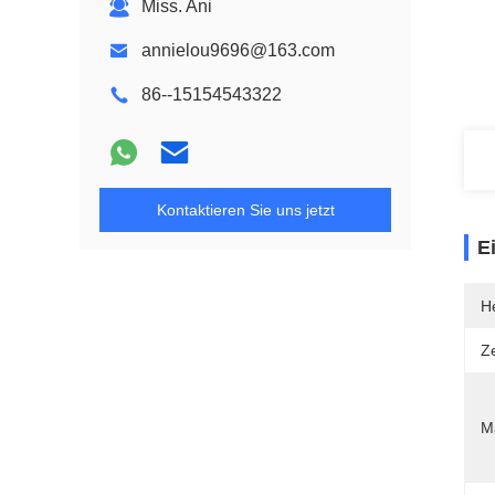
Miss. Ani
annielou9696@163.com
86--15154543322
Kontaktieren Sie uns jetzt
E
He
Ze
M