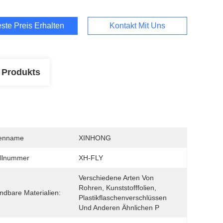
ste Preis Erhalten
Kontakt Mit Uns
 Produkts
enname
XINHONG
llnummer
XH-FLY
Verschiedene Arten Von 
Rohren, Kunststofffolien, 
dbare Materialien:
Plastikflaschenverschlüssen 
Und Anderen Ähnlichen P