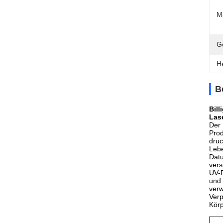
M
Ge
H
B
Bil
Las
Der 
Prod
druc
Lebe
Dat
vers
UV-F
und 
verw
Verp
Körp