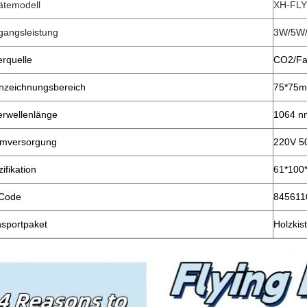
ätemodell
XH-FLY
gangsleistung
3W/5W
rquelle
CO2/Fa
nzeichnungsbereich
75*75m
erwellenlänge
1064 n
omversorgung
220V 5
ifikation
61*100
Code
845611
nsportpaket
Holzkis