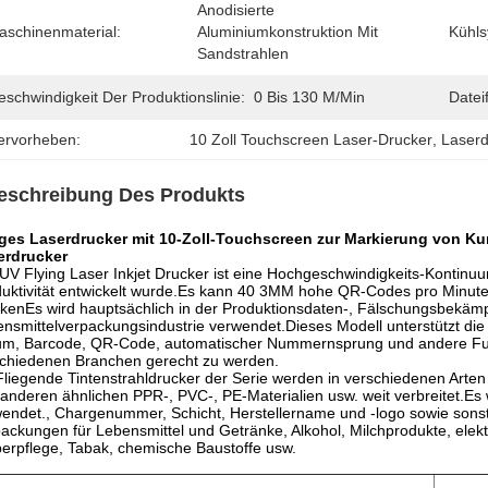
Anodisierte 
aschinenmaterial:
Aluminiumkonstruktion Mit 
Kühls
Sandstrahlen
schwindigkeit Der Produktionslinie:
0 Bis 130 M/min
Datei
ervorheben:
10 Zoll Touchscreen Laser-Drucker
, 
Laserd
eschreibung Des Produkts
liges Laserdrucker mit 10-Zoll-Touchscreen zur Markierung von K
erdrucker
UV Flying Laser Inkjet Drucker ist eine Hochgeschwindigkeits-Kontin
uktivität entwickelt wurde.Es kann 40 3MM hohe QR-Codes pro Minute
kenEs wird hauptsächlich in der Produktionsdaten-, Fälschungsbekä
nsmittelverpackungsindustrie verwendet.Dieses Modell unterstützt 
um, Barcode, QR-Code, automatischer Nummernsprung und andere Fun
chiedenen Branchen gerecht zu werden.
liegende Tintenstrahldrucker der Serie werden in verschiedenen Arten 
anderen ähnlichen PPR-, PVC-, PE-Materialien usw. weit verbreitet.Es w
endet., Chargenummer, Schicht, Herstellername und -logo sowie sonst
ackungen für Lebensmittel und Getränke, Alkohol, Milchprodukte, ele
erpflege, Tabak, chemische Baustoffe usw.