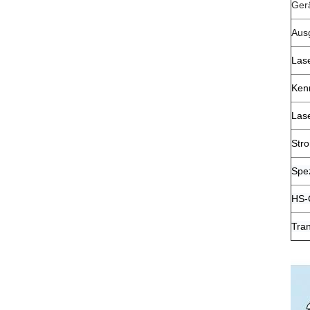
Ger
Aus
Lase
Ken
Las
Str
Spez
HS-
Tra