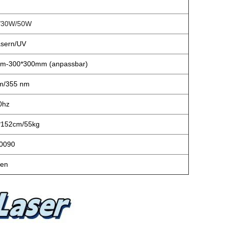
/30W/50W
sern/UV
m-300*300mm (anpassbar)
m/355 nm
0hz
*152cm/55kg
0090
ten