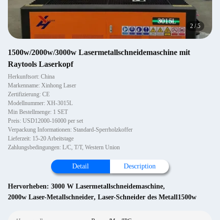
2
/
5
1500w/2000w/3000w Lasermetallschneidemaschine mit
Raytools Laserkopf
Herkunftsort: China
Markenname: Xinhong Laser
Zertifizierung: CE
Modellnummer: XH-3015L
Min Bestellmenge: 1 SET
Preis: USD12000-16000 per set
Verpackung Informationen: Standard-Sperrholzkoffer
Lieferzeit: 15-20 Arbeitstage
Zahlungsbedingungen: L/C, T/T, Western Union
Detail
Description
Hervorheben:
3000 W Lasermetallschneidemaschine
,
2000w Laser-Metallschneider
,
Laser-Schneider des Metall1500w