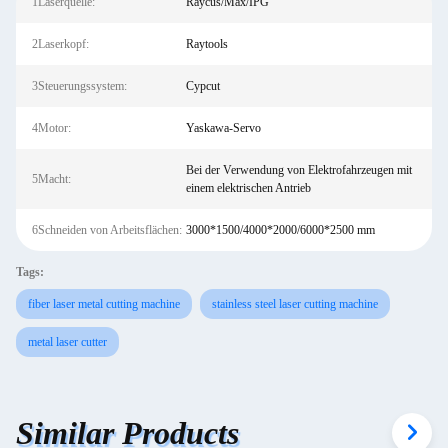
1Laserquelle:
Raycus/Max/IPG
2Laserkopf:
Raytools
3Steuerungssystem:
Cypcut
4Motor:
Yaskawa-Servo
Bei der Verwendung von Elektrofahrzeugen mit
5Macht:
einem elektrischen Antrieb
6Schneiden von Arbeitsflächen:
3000*1500/4000*2000/6000*2500 mm
Tags:
fiber laser metal cutting machine
stainless steel laser cutting machine
metal laser cutter
Similar Products