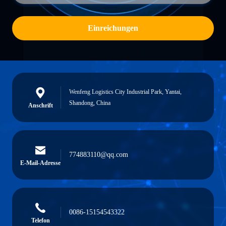
Einreichungen
Wenfeng Logistics City Industrial Park, Yantai,
Shandong, China
Anschrift
774883110@qq.com
E-Mail-Adresse
0086-15154543322
Telefon