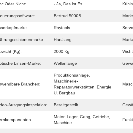
nc Oder Nicht:
- Ja, Das Ist Es.
Kühl
teuerungssoftware:
Bertrud 5000B
Marke
aserkopfmarke:
Raytools
Serv
ührungsschienenmarke:
HanJiang
Mark
ewicht (Kg):
2000 Kg
Wicht
ptische Linsen-Marke:
Wellenlänge
Gewäh
Produktionsanlage, 
Maschinerie-
nwendbare Branchen:
Masch
Reparaturwerkstätten, Energie 
U. Bergbau
ideo-Ausgangsinspektion:
Bereitgestellt
Gewäh
Motor, Lager, Gang, Getriebe, 
ernkomponenten:
Funkt
Maschine