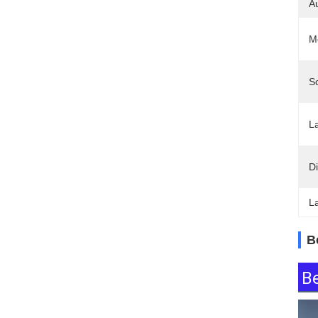
A
M
Sc
La
D
L
B
B