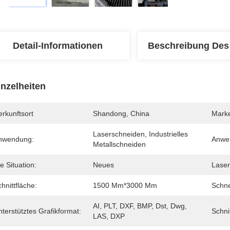
Detail-Informationen
Beschreibung Des
inzelheiten
rkunftsort
Shandong, China
Mark
Laserschneiden, Industrielles 
nwendung:
Anwen
Metallschneiden
e Situation:
Neues
Laser
hnittfläche:
1500 Mm*3000 Mm
Schne
AI, PLT, DXF, BMP, Dst, Dwg, 
terstütztes Grafikformat:
Schni
LAS, DXP