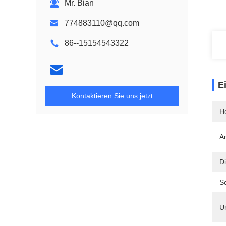
Mr. Bian
774883110@qq.com
86--15154543322
E
Kontaktieren Sie uns jetzt
He
A
Di
Sc
Un