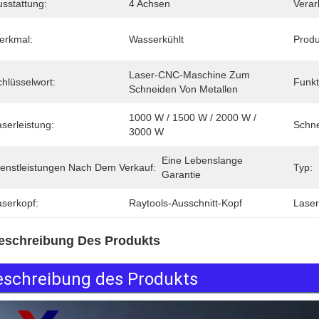
usstattung:
4 Achsen
Verar
erkmal:
Wasserkühlt
Produ
Laser-CNC-Maschine Zum 
hlüsselwort:
Funkt
Schneiden Von Metallen
1000 W / 1500 W / 2000 W / 
serleistung:
Schne
3000 W
Eine Lebenslange 
ienstleistungen Nach Dem Verkauf:
Typ:
Garantie
aserkopf:
Raytools-Ausschnitt-Kopf
Laser
eschreibung Des Produkts
eschreibung des Produkts