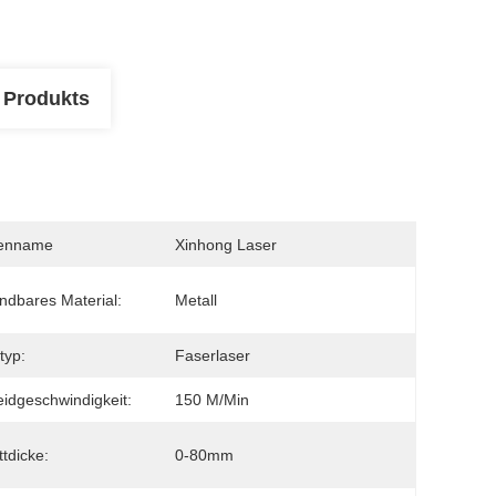
 Produkts
enname
Xinhong Laser
dbares Material:
Metall
typ:
Faserlaser
idgeschwindigkeit:
150 M/min
ttdicke:
0-80mm