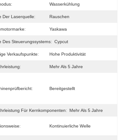
modus:
Wasserkühlung
 Der Laserquelle:
Rauschen
omotormarke:
Yaskawa
e Des Steuerungssystems:
Cypcut
ige Verkaufspunkte:
Hohe Produktivität
rleistung:
Mehr Als 5 Jahre
inenprüfbericht:
Bereitgestellt
rleistung Für Kernkomponenten:
Mehr Als 5 Jahre
ionsweise:
Kontinuierliche Welle