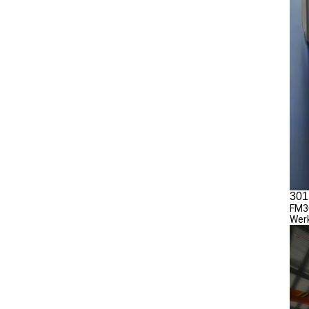
301
FM30
Werk