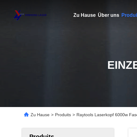
Zu Hause
Über uns
Produi
EINZ
Zu Hause
>
Produits
>
Raytools Laserkopf 6000w Faser
Produits