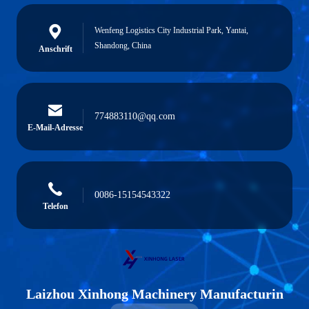
Wenfeng Logistics City Industrial Park, Yantai,
Shandong, China
Anschrift
774883110@qq.com
E-Mail-Adresse
0086-15154543322
Telefon
Laizhou Xinhong Machinery Manufacturin