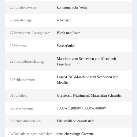
25Funktionsweise:
kontinuierliche Welle
26Ausstattung:
4 Achsen
27Verarbeitete Erzeugnisse:
Blech und Rohr
28Merkmal:
Wasserkühlt
Maschine zum Schneiden von Metall mit
29Produktbezeichnung:
Faserlaser
Laser-CNC-Maschine zum Schneiden von
30Schlüsselwort:
Metallen
31Funktion:
Gravieren, Nichtmetall-Materialien schneiden
32Laserleistung:
1000W / 2000W / 3000W/4000W
33Schneidmaterialien:
EdelstahlKohlenstoffstahl
34Dienstleistungen nach dem
eine lebenslange Garantie