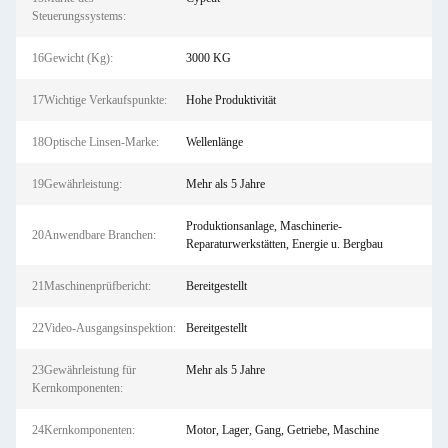
Steuerungssystems:
16Gewicht (Kg):
3000 KG
17Wichtige Verkaufspunkte:
Hohe Produktivität
18Optische Linsen-Marke:
Wellenlänge
19Gewährleistung:
Mehr als 5 Jahre
Produktionsanlage, Maschinerie-
20Anwendbare Branchen:
Reparaturwerkstätten, Energie u. Bergbau
21Maschinenprüfbericht:
Bereitgestellt
22Video-Ausgangsinspektion:
Bereitgestellt
23Gewährleistung für
Mehr als 5 Jahre
Kernkomponenten:
24Kernkomponenten:
Motor, Lager, Gang, Getriebe, Maschine