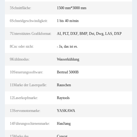
5Schnittfläche:
1500 mm*3000 mm
6Schneidgeschwindigkeit:
1 bis 40 m/min
7Unterstütztes Grafikformat:
AI, PLT, DXF, BMP, Dst, Dwg, LAS, DXP
8Cnc oder nicht:
- Ja, das ist es.
9Kühlmodus:
Wasserkühlung
10Steuerungssoftware:
Bertrud 5000B
11Marke der Laserquelle:
Rauschen
12Laserkopfmarke:
Raytools
13Servomotormarke:
YASKAWA
14Führungsschienenmarke:
HanJiang
15Marke des
Cypcut