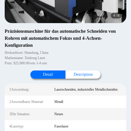
4
/
6
Präzisionsmaschine für das automatische Schneiden von
Rohren mit automatischem Fokus und 4-Achsen-
Konfiguration
Herkunftsort: Shandong, China
Markenname: Xinhong Laser
Preis: $25,000.00/sets 1-4 sets
Detail
Description
1Anwendung:
Laserschneiden, industrielles Metallschneiden
2Anwendbares Material:
Metall
3Die Situation:
Neues
4Lasertyp:
Faserlaser