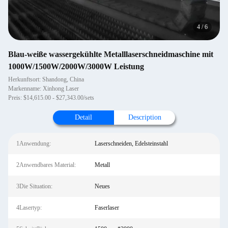
4
/
6
Blau-weiße wassergekühlte Metalllaserschneidmaschine mit
1000W/1500W/2000W/3000W Leistung
Herkunftsort: Shandong, China
Markenname: Xinhong Laser
Preis: $14,615.00 - $27,343.00/sets
Detail
Description
1Anwendung:
Laserschneiden, Edelsteinstahl
2Anwendbares Material:
Metall
3Die Situation:
Neues
4Lasertyp:
Faserlaser