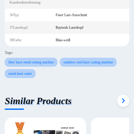
Kundendienstleistung:
36Typ:
Faser Lasr-Ausschnitt
37Laserkopf:
Raytools Laserkopf
38Farbe:
Blau-weiß
Tags:
fiber laser metal cutting machine
stainless steel laser cutting machine
metal laser cutter
Similar Products