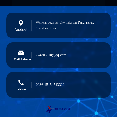
Wenfeng Logistics City Industrial Park, Yantai,
Shandong, China
Anschrift
774883110@qq.com
E-Mail-Adresse
0086-15154543322
Telefon