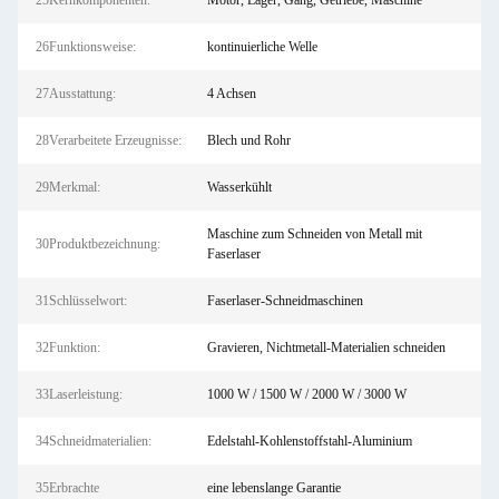
25Kernkomponenten:
Motor, Lager, Gang, Getriebe, Maschine
26Funktionsweise:
kontinuierliche Welle
27Ausstattung:
4 Achsen
28Verarbeitete Erzeugnisse:
Blech und Rohr
29Merkmal:
Wasserkühlt
Maschine zum Schneiden von Metall mit
30Produktbezeichnung:
Faserlaser
31Schlüsselwort:
Faserlaser-Schneidmaschinen
32Funktion:
Gravieren, Nichtmetall-Materialien schneiden
33Laserleistung:
1000 W / 1500 W / 2000 W / 3000 W
34Schneidmaterialien:
Edelstahl-Kohlenstoffstahl-Aluminium
35Erbrachte
eine lebenslange Garantie