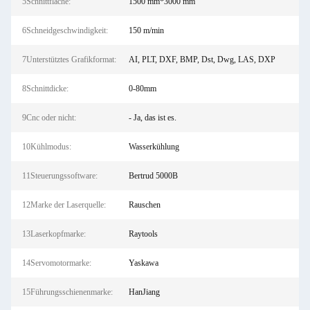
5Schnittfläche:
1500 mm*3000 mm
6Schneidgeschwindigkeit:
150 m/min
7Unterstütztes Grafikformat:
AI, PLT, DXF, BMP, Dst, Dwg, LAS, DXP
8Schnittdicke:
0-80mm
9Cnc oder nicht:
- Ja, das ist es.
10Kühlmodus:
Wasserkühlung
11Steuerungssoftware:
Bertrud 5000B
12Marke der Laserquelle:
Rauschen
13Laserkopfmarke:
Raytools
14Servomotormarke:
Yaskawa
15Führungsschienenmarke:
HanJiang