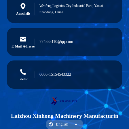
Wenfeng Logistics City Industrial Park, Yantai,
Shandong, China
Anschrift
774883110@qq.com
E-Mail-Adresse
0086-15154543322
Telefon
Laizhou Xinhong Machinery Manufacturin