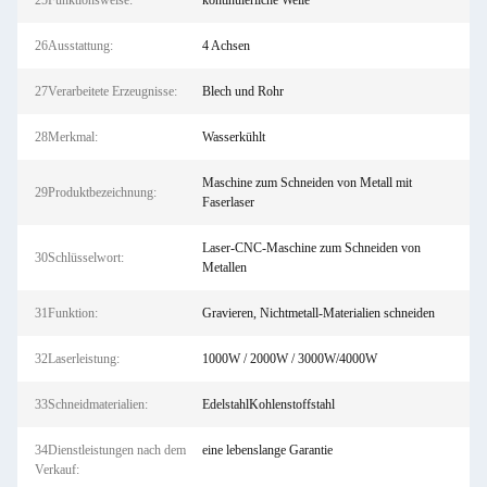
25Funktionsweise:
kontinuierliche Welle
26Ausstattung:
4 Achsen
27Verarbeitete Erzeugnisse:
Blech und Rohr
28Merkmal:
Wasserkühlt
Maschine zum Schneiden von Metall mit
29Produktbezeichnung:
Faserlaser
Laser-CNC-Maschine zum Schneiden von
30Schlüsselwort:
Metallen
31Funktion:
Gravieren, Nichtmetall-Materialien schneiden
32Laserleistung:
1000W / 2000W / 3000W/4000W
33Schneidmaterialien:
EdelstahlKohlenstoffstahl
34Dienstleistungen nach dem
eine lebenslange Garantie
Verkauf: