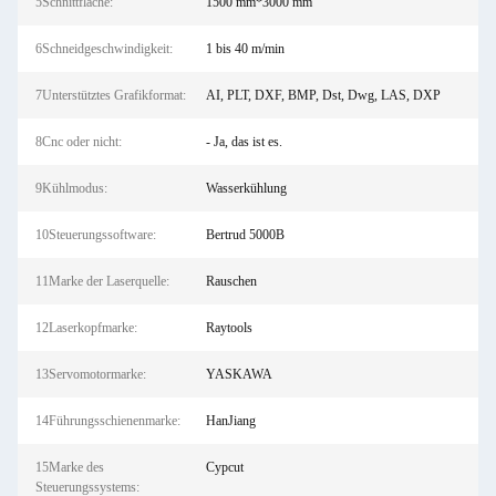
5Schnittfläche:
1500 mm*3000 mm
6Schneidgeschwindigkeit:
1 bis 40 m/min
7Unterstütztes Grafikformat:
AI, PLT, DXF, BMP, Dst, Dwg, LAS, DXP
8Cnc oder nicht:
- Ja, das ist es.
9Kühlmodus:
Wasserkühlung
10Steuerungssoftware:
Bertrud 5000B
11Marke der Laserquelle:
Rauschen
12Laserkopfmarke:
Raytools
13Servomotormarke:
YASKAWA
14Führungsschienenmarke:
HanJiang
15Marke des
Cypcut
Steuerungssystems: