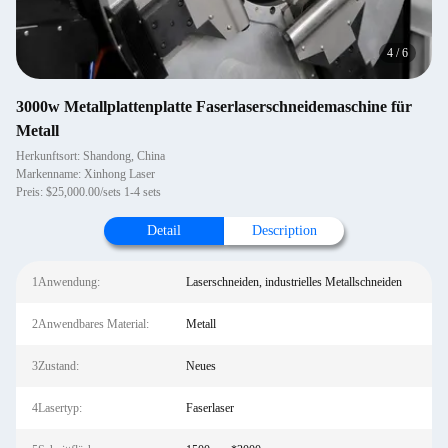
4
/
6
3000w Metallplattenplatte Faserlaserschneidemaschine für
Metall
Herkunftsort: Shandong, China
Markenname: Xinhong Laser
Preis: $25,000.00/sets 1-4 sets
Detail
Description
1Anwendung:
Laserschneiden, industrielles Metallschneiden
2Anwendbares Material:
Metall
3Zustand:
Neues
4Lasertyp:
Faserlaser